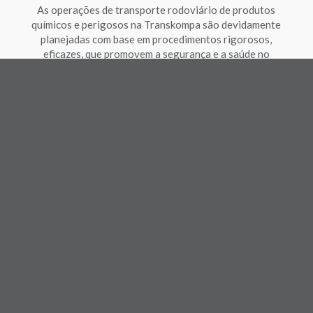
As operações de transporte rodoviário de produtos
químicos e perigosos na Transkompa são devidamente
planejadas com base em procedimentos rigorosos,
eficazes, que promovem a segurança e a saúde no
trabalho.
MEIO AMBIENTE: