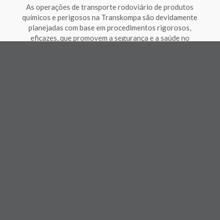
As operações de transporte rodoviário de produtos
químicos e perigosos na Transkompa são devidamente
planejadas com base em procedimentos rigorosos,
eficazes, que promovem a segurança e a saúde no
trabalho.
MEIO AMBIENTE: