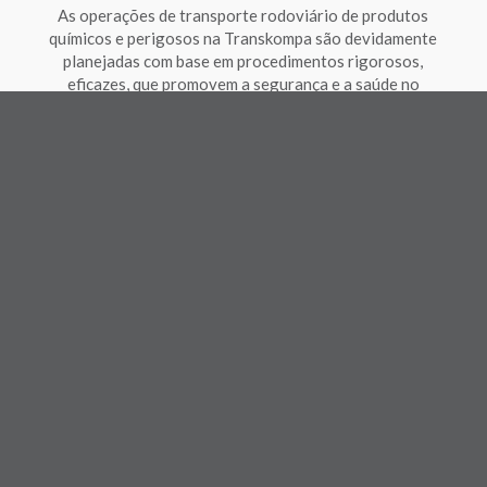
As operações de transporte rodoviário de produtos
químicos e perigosos na Transkompa são devidamente
planejadas com base em procedimentos rigorosos,
eficazes, que promovem a segurança e a saúde no
trabalho.
MEIO AMBIENTE: