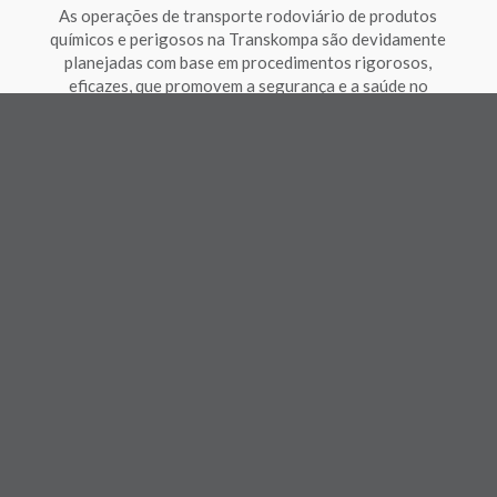
As operações de transporte rodoviário de produtos
químicos e perigosos na Transkompa são devidamente
planejadas com base em procedimentos rigorosos,
eficazes, que promovem a segurança e a saúde no
trabalho.
MEIO AMBIENTE: