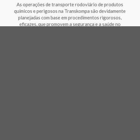
As operações de transporte rodoviário de produtos
químicos e perigosos na Transkompa são devidamente
planejadas com base em procedimentos rigorosos,
eficazes, que promovem a segurança e a saúde no
trabalho.
MEIO AMBIENTE: